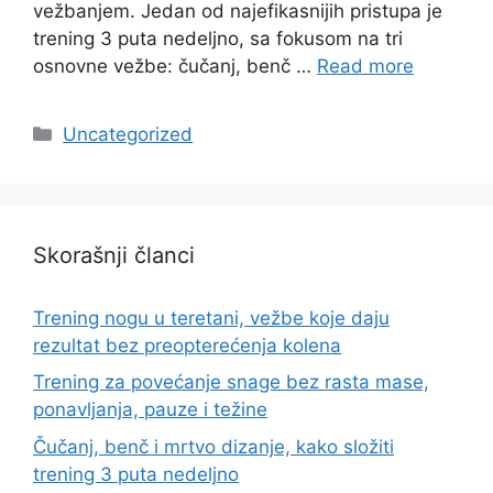
vežbanjem. Jedan od najefikasnijih pristupa je
trening 3 puta nedeljno, sa fokusom na tri
osnovne vežbe: čučanj, benč …
Read more
Categories
Uncategorized
Skorašnji članci
Trening nogu u teretani, vežbe koje daju
rezultat bez preopterećenja kolena
Trening za povećanje snage bez rasta mase,
ponavljanja, pauze i težine
Čučanj, benč i mrtvo dizanje, kako složiti
trening 3 puta nedeljno