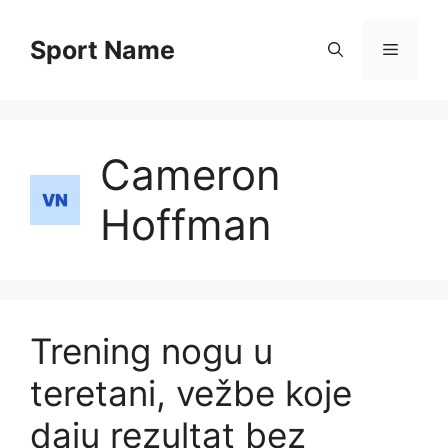
Skip
to
Sport Name
Menu
content
Cameron
Hoffman
Trening nogu u
teretani, vežbe koje
daju rezultat bez