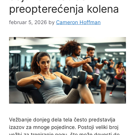
preopterećenja kolena
februar 5, 2026
by
Cameron Hoffman
Vežbanje donjeg dela tela često predstavlja
izazov za mnoge pojedince. Postoji veliki broj
vežbi za treniranje nogu, što može dovesti do