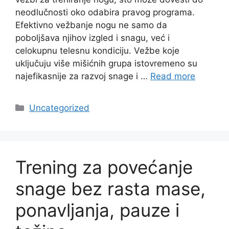
neodlučnosti oko odabira pravog programa.
Efektivno vežbanje nogu ne samo da
poboljšava njihov izgled i snagu, već i
celokupnu telesnu kondiciju. Vežbe koje
uključuju više mišićnih grupa istovremeno su
najefikasnije za razvoj snage i …
Read more
Categories
Uncategorized
Trening za povećanje
snage bez rasta mase,
ponavljanja, pauze i