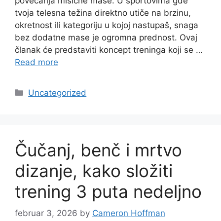
povećanja mišićne mase. U sportovima gde
tvoja telesna težina direktno utiče na brzinu,
okretnost ili kategoriju u kojoj nastupaš, snaga
bez dodatne mase je ogromna prednost. Ovaj
članak će predstaviti koncept treninga koji se …
Read more
Categories
Uncategorized
Čučanj, benč i mrtvo
dizanje, kako složiti
trening 3 puta nedeljno
februar 3, 2026
by
Cameron Hoffman