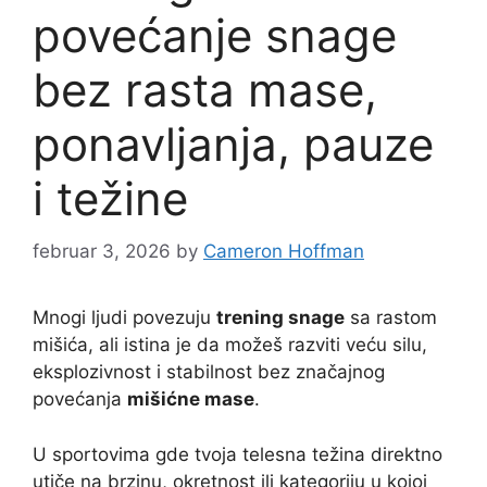
povećanje snage
bez rasta mase,
ponavljanja, pauze
i težine
februar 3, 2026
by
Cameron Hoffman
Mnogi ljudi povezuju
trening snage
sa rastom
mišića, ali istina je da možeš razviti veću silu,
eksplozivnost i stabilnost bez značajnog
povećanja
mišićne mase
.
U sportovima gde tvoja telesna težina direktno
utiče na brzinu, okretnost ili kategoriju u kojoj