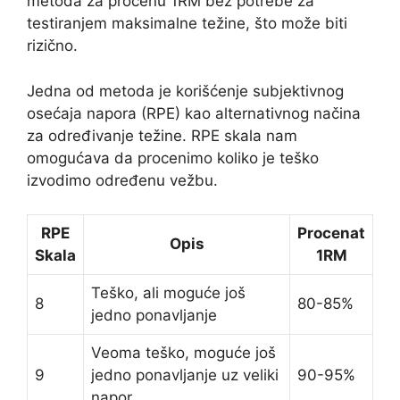
metoda za procenu 1RM bez potrebe za
testiranjem maksimalne težine, što može biti
rizično.
Jedna od metoda je korišćenje subjektivnog
osećaja napora (RPE) kao alternativnog načina
za određivanje težine. RPE skala nam
omogućava da procenimo koliko je teško
izvodimo određenu vežbu.
RPE
Procenat
Opis
Skala
1RM
Teško, ali moguće još
8
80-85%
jedno ponavljanje
Veoma teško, moguće još
9
jedno ponavljanje uz veliki
90-95%
napor