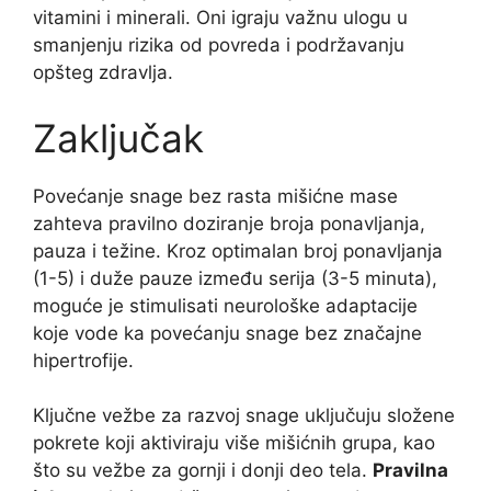
vitamini i minerali. Oni igraju važnu ulogu u
smanjenju rizika od povreda i podržavanju
opšteg zdravlja.
Zaključak
Povećanje snage bez rasta mišićne mase
zahteva pravilno doziranje broja ponavljanja,
pauza i težine. Kroz optimalan broj ponavljanja
(1-5) i duže pauze između serija (3-5 minuta),
moguće je stimulisati neurološke adaptacije
koje vode ka povećanju snage bez značajne
hipertrofije.
Ključne vežbe za razvoj snage uključuju složene
pokrete koji aktiviraju više mišićnih grupa, kao
što su vežbe za gornji i donji deo tela.
Pravilna