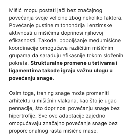
Mišići mogu postati jači bez značajnog
povećanja svoje veličine zbog nekoliko faktora.
Povećanje gustine mitohondrija i enzimske
aktivnosti u mišićima doprinosi njihovoj
efikasnosti. Takođe, poboljšanje međumišićne
koordinacije omogućava različitim mišićnim
grupama da sarađuju efikasnije tokom složenih
pokreta.
Strukturalne promene u tetivama i
ligamentima takođe igraju važnu ulogu u
povećanju snage.
Osim toga, trening snage može promeniti
arhitekturu mišićnih vlakana, kao što je ugao
pennacije, što doprinosi povećanju snage bez
hipertrofije. Sve ove adaptacije zajedno
omogućavaju značajno povećanje snage bez
proporcionalnog rasta mišićne mase.