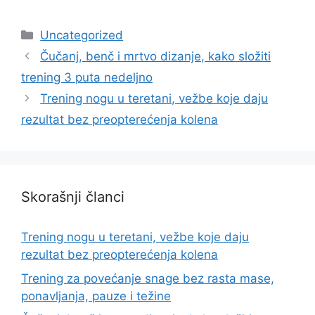
Categories
Uncategorized
Čučanj, benč i mrtvo dizanje, kako složiti
trening 3 puta nedeljno
Trening nogu u teretani, vežbe koje daju
rezultat bez preopterećenja kolena
Skorašnji članci
Trening nogu u teretani, vežbe koje daju
rezultat bez preopterećenja kolena
Trening za povećanje snage bez rasta mase,
ponavljanja, pauze i težine