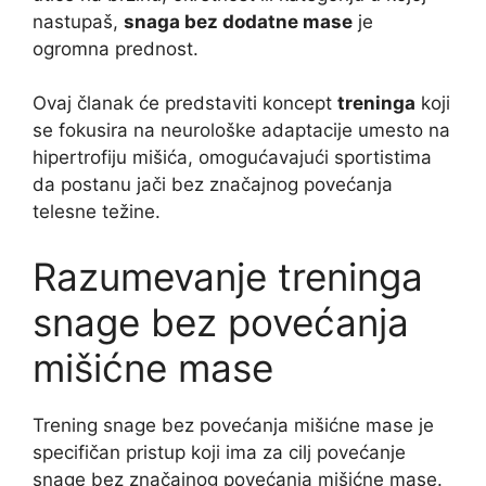
nastupaš,
snaga bez dodatne mase
je
ogromna prednost.
Ovaj članak će predstaviti koncept
treninga
koji
se fokusira na neurološke adaptacije umesto na
hipertrofiju mišića, omogućavajući sportistima
da postanu jači bez značajnog povećanja
telesne težine.
Razumevanje treninga
snage bez povećanja
mišićne mase
Trening snage bez povećanja mišićne mase je
specifičan pristup koji ima za cilj povećanje
snage bez značajnog povećanja mišićne mase.