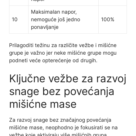
Maksimalan napor,
10
nemoguće još jedno
100%
ponavljanje
Prilagoditi težinu za različite vežbe i mišićne
grupe je važno jer neke mišićne grupe mogu
podneti veće opterećenje od drugih.
Ključne vežbe za razvoj
snage bez povećanja
mišićne mase
Za razvoj snage bez značajnog povećanja
mišićne mase, neophodno je fokusirati se na
vežbe koje aktiviraju više mišićnih grupa