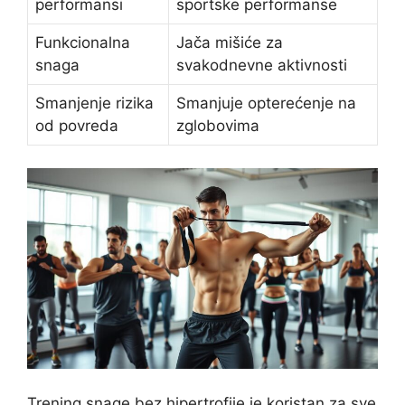
performansi
sportske performanse
Funkcionalna
Jača mišiće za
snaga
svakodnevne aktivnosti
Smanjenje rizika
Smanjuje opterećenje na
od povreda
zglobovima
Trening snage bez hipertrofije je koristan za sve