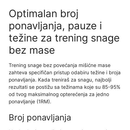
Optimalan broj
ponavljanja, pauze i
težine za trening snage
bez mase
Trening snage bez povećanja mišićne mase
zahteva specifičan pristup odabiru težine i broja
ponavljanja. Kada treniraš za snagu, najbolji
rezultati se postižu sa težinama koje su 85-95%
od tvog maksimalnog opterećenja za jedno
ponavljanje (1RM).
Broj ponavljanja