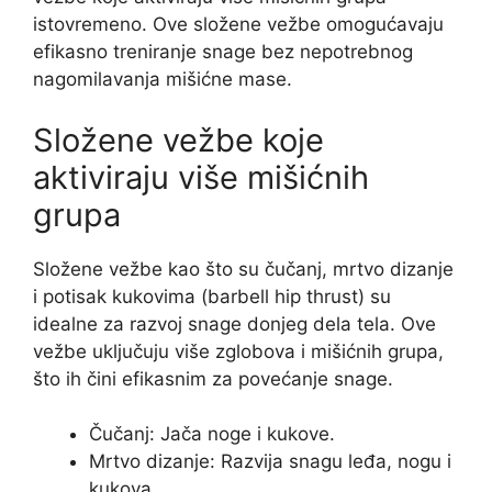
istovremeno. Ove složene vežbe omogućavaju
efikasno treniranje snage bez nepotrebnog
nagomilavanja mišićne mase.
Složene vežbe koje
aktiviraju više mišićnih
grupa
Složene vežbe kao što su čučanj, mrtvo dizanje
i potisak kukovima (barbell hip thrust) su
idealne za razvoj snage donjeg dela tela. Ove
vežbe uključuju više zglobova i mišićnih grupa,
što ih čini efikasnim za povećanje snage.
Čučanj: Jača noge i kukove.
Mrtvo dizanje: Razvija snagu leđa, nogu i
kukova.