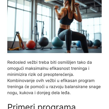
Redosled vežbi treba biti osmišljen tako da
omogući maksimalnu efikasnost treninga i
minimizira rizik od preopterećenja.
Kombinovanje ovih vežbi u efikasan program
treninga će pomoći u razvoju balansirane snage
nogu, kukova i donjeg dela leđa.
Primeri programa