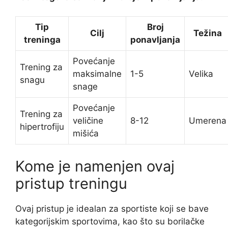
Tip
Broj
Cilj
Težina
treninga
ponavljanja
Povećanje
Trening za
maksimalne
1-5
Velika
snagu
snage
Povećanje
Trening za
veličine
8-12
Umerena
hipertrofiju
mišića
Kome je namenjen ovaj
pristup treningu
Ovaj pristup je idealan za sportiste koji se bave
kategorijskim sportovima, kao što su borilačke