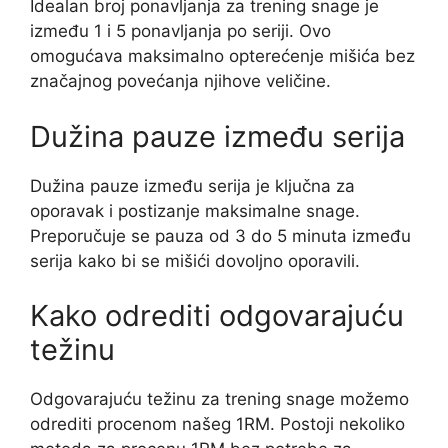
Idealan broj ponavljanja za trening snage je
između 1 i 5 ponavljanja po seriji. Ovo
omogućava maksimalno opterećenje mišića bez
značajnog povećanja njihove veličine.
Dužina pauze između serija
Dužina pauze između serija je ključna za
oporavak i postizanje maksimalne snage.
Preporučuje se pauza od 3 do 5 minuta između
serija kako bi se mišići dovoljno oporavili.
Kako odrediti odgovarajuću
težinu
Odgovarajuću težinu za trening snage možemo
odrediti procenom našeg 1RM. Postoji nekoliko