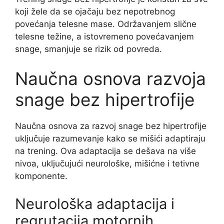
koji žele da se ojačaju bez nepotrebnog
povećanja telesne mase. Održavanjem slične
telesne težine, a istovremeno povećavanjem
snage, smanjuje se rizik od povreda.
Naučna osnova razvoja
snage bez hipertrofije
Naučna osnova za razvoj snage bez hipertrofije
uključuje razumevanje kako se mišići adaptiraju
na trening. Ova adaptacija se dešava na više
nivoa, uključujući neurološke, mišićne i tetivne
komponente.
Neurološka adaptacija i
regrutacija motornih