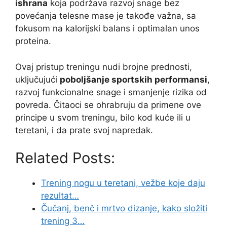
ishrana
koja podržava razvoj snage bez
povećanja telesne mase je takođe važna, sa
fokusom na kalorijski balans i optimalan unos
proteina.
Ovaj pristup treningu nudi brojne prednosti,
uključujući
poboljšanje sportskih performansi
,
razvoj funkcionalne snage i smanjenje rizika od
povreda. Čitaoci se ohrabruju da primene ove
principe u svom treningu, bilo kod kuće ili u
teretani, i da prate svoj napredak.
Related Posts:
Trening nogu u teretani, vežbe koje daju
rezultat…
Čučanj, benč i mrtvo dizanje, kako složiti
trening 3…