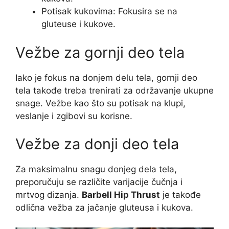
Potisak kukovima: Fokusira se na
gluteuse i kukove.
Vežbe za gornji deo tela
Iako je fokus na donjem delu tela, gornji deo
tela takođe treba trenirati za održavanje ukupne
snage. Vežbe kao što su potisak na klupi,
veslanje i zgibovi su korisne.
Vežbe za donji deo tela
Za maksimalnu snagu donjeg dela tela,
preporučuju se različite varijacije čučnja i
mrtvog dizanja.
Barbell Hip Thrust
je takođe
odlična vežba za jačanje gluteusa i kukova.