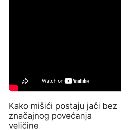
Kako mišići postaju jači bez
značajnog povećanja
veličine